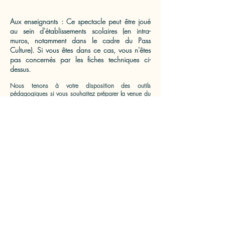
Aux enseignants : Ce spectacle peut être joué
au sein d'établissements scolaires (en intra-
muros, notamment dans le cadre du Pass
Culture). Si vous êtes dans ce cas, vous n'êtes
pas concernés par les fiches techniques ci-
dessus.
Nous tenons à votre disposition des outils
pédagogiques si vous souhaitez préparer la venue du
spectacle.
Ce nouveau kit pédagogique est une
création originale protégée par copyright : utilisez le
code transmis par e-mail pour l'ouvrir et merci de ne
pas diffuser ce document ou son mot de passe sur
internet afin de respecter notre travail.
Kit pédagogique Scolaire