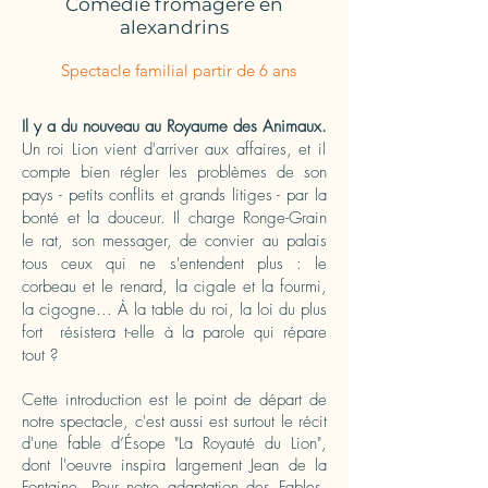
Comédie fromagère en
alexandrins
Spectacle familial partir de 6 ans
Il y a du nouveau au Royaume des Animaux.
Un roi Lion vient d'arriver aux affaires, et il
compte bien régler les problèmes de son
pays - petits conflits et grands litiges - par la
bonté et la douceur. Il charge Ronge-Grain
le rat, son messager, de convier au palais
tous ceux qui ne s'entendent plus : le
corbeau et le renard, la cigale et la fourmi,
la cigogne... À la table du roi, la loi du plus
fort résistera t-elle à la parole qui répare
tout ?
Cette introduction est le point de départ de
notre spectacle, c'est aussi est surtout le récit
d'une fable d’Ésope "La Royauté du Lion",
dont l'oeuvre inspira largement Jean de la
Fontaine. Pour notre adaptation des Fables,