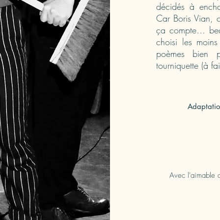
décidés à enchan
Car Boris Vian, c
ça compte… beau
choisi les moin
poèmes bien p
tourniquette (à fai
Adaptatio
Avec l'aimable a