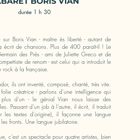
BARET BORIS VIAN
durée 1 h 30
 sur Boris Vian - maître ès liberté - autant de
a écrit de chansons. Plus de 400 paraît-il ! Le
Germain des Prés - ami de Juliette Greco et de
ompettiste de renom - est celui qui a introduit le
 rock à la française.
or, ils ont inventé, composé, chanté, très vite.
folie créatrice - parlons d’une intelligence qui
plus d’un - le génial Vian nous laisse des
es. Passant d’un job à l’autre, il écrit, il traduit
er les textes d’origine), il façonne une langue
 les fronts. Une langue jubilatoire.
ue, c’est un spectacle pour quatre artistes, bien