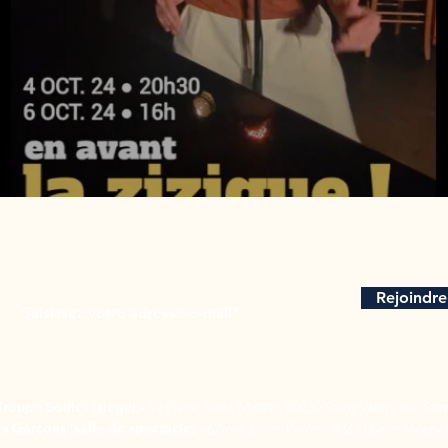
estez informés, abonnez-vous à notre newsletter
Rejoindre
Troupe Solilès [siège] -
19 Place Saint Martin, 80230 Saint Valery sur S
s Garçons [salle de spectacle]
-
62 rue Saint-Pierre, 80230 Saint Valer