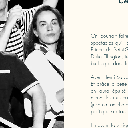
CA
On pourrait faire
spectacles qu’il 
Prince de Saint-
Duke Ellington, tr
burlesque dans le
Avec Henri Salvad
Et grâce à cette 
en aura épuisé 
merveilles musical
(jusqu’à amélior
poétique sur tous
En avant la ziziq